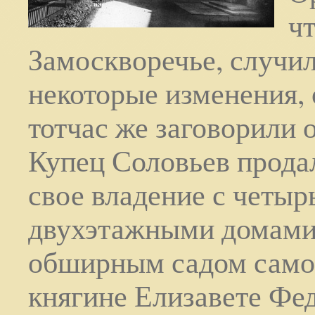
чт
Замоскворечье, случи
некоторые изменения, 
тотчас же заговорили 
Купец Соловьев прода
свое владение с четыр
двухэтажными домами
обширным садом само
княгине Елизавете Фе