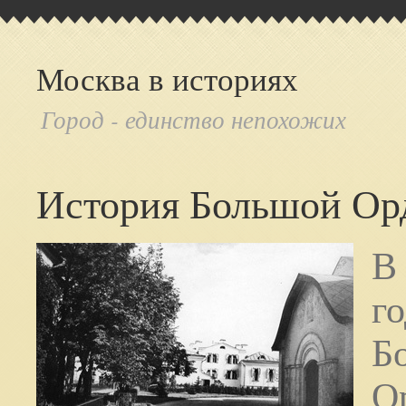
Москва в историях
Город - единство непохожих
История Большой О
В
го
Б
О